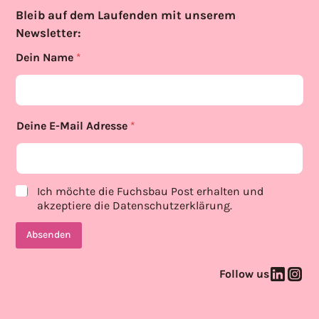
Bleib auf dem Laufenden mit unserem
Newsletter:
Dein Name
*
Deine E-Mail Adresse
*
p
p
Ich möchte die Fuchsbau Post erhalten und
r
o
akzeptiere die
Datenschutzerklärung
.
i
l
v
i
Absenden
a
c
c
y
y
E
Follow us
p
-
o
M
l
a