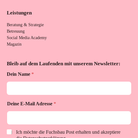
Leistungen
Beratung & Strategie
Betreuung
Social Media Academy
Magazin
Bleib auf dem Laufenden mit unserem Newsletter:
Dein Name
*
p
Deine E-Mail Adresse
*
r
i
v
a
c
p
Ich möchte die Fuchsbau Post erhalten und akzeptiere
y
r