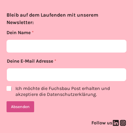
Bleib auf dem Laufenden mit unserem
Newsletter:
Dein Name
*
Deine E-Mail Adresse
*
p
N
Ich möchte die Fuchsbau Post erhalten und
r
a
akzeptiere die
Datenschutzerklärung
.
i
m
v
e
Absenden
a
D
c
e
y
i
Follow us
p
n