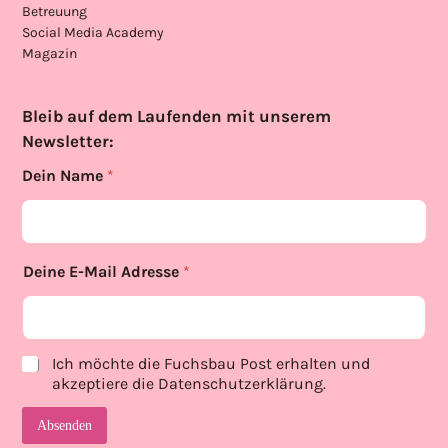
Betreuung
Social Media Academy
Magazin
Bleib auf dem Laufenden mit unserem
Newsletter:
p
Dein Name
*
o
l
i
c
y
Deine E-Mail Adresse
*
E
-
M
a
i
p
Ich möchte die Fuchsbau Post erhalten und
l
r
akzeptiere die
Datenschutzerklärung
.
D
i
e
v
Absenden
i
a